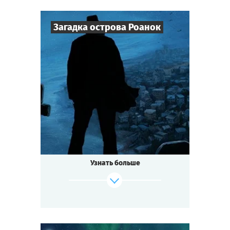
Cыграть
Смотреть сценарий
Загадка острова Роанок
8
-
25
Игроков
2-3
ч.
Время игры
Мистика
Тематика
Квестория
Тип квеста
Узнать больше