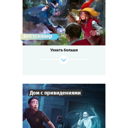
1-2
ч.
Время игры
Фэнтези
Тематика
Квестория
Тип квеста
Бестселлер
Узнать больше
Дом с привидениями
Cыграть
Смотреть сценарий
4
-
10
Игроков
1-2
ч.
Время игры