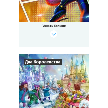
Квестория
Тип квеста
Узнать больше
Два Королевства
6
-
40
Игроков
1-1,5
ч.
Время игры
Сказка
Тематика
Cыграть
Смотреть сценарий
Квестория
Тип квеста