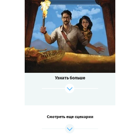
Cыграть
Смотреть сценарий
8
-
20
Игроков
2-3
ч.
Время игры
Мистика
Тематика
Квестория
Тип квеста
Узнать больше
Смотреть еще сценарии
Cыграть
Смотреть сценарий