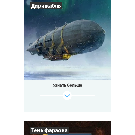
Дирижабль
Cыграть
Смотреть сценарий
7
-
10
Игроков
1-2
ч.
Время игры
Стимпанк
Тематика
Мини-квестория
Тип квеста
Узнать больше
Тень фараона