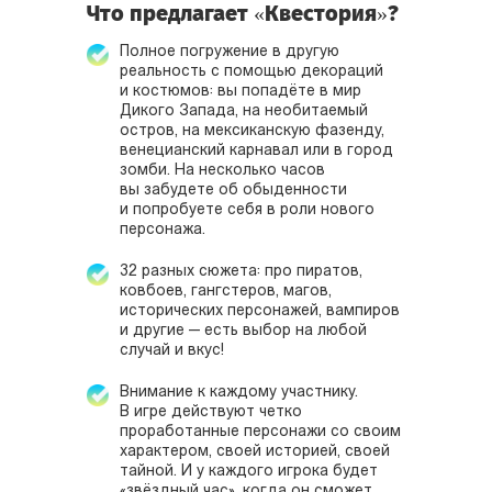
Что предлагает «Квестория»?
Полное погружение в другую
реальность с помощью декораций
и костюмов: вы попадёте в мир
Дикого Запада, на необитаемый
остров, на мексиканскую фазенду,
венецианский карнавал или в город
зомби. На несколько часов
вы забудете об обыденности
и попробуете себя в роли нового
персонажа.
32 разных сюжета: про пиратов,
ковбоев, гангстеров, магов,
исторических персонажей, вампиров
и другие — есть выбор на любой
случай и вкус!
Внимание к каждому участнику.
В игре действуют четко
проработанные персонажи со своим
характером, своей историей, своей
тайной. И у каждого игрока будет
«звёздный час», когда он сможет