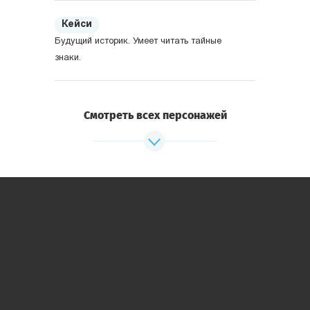
Кейси
Будущий историк. Умеет читать тайные
знаки.
Викки
Смотреть всех персонажей
Будущий археолог. Много знает.
Фрэнки
Мечтает стать полицейским. Храбрый.
Энди
Внимательный, замечает то, чего не видят
другие. Его брат работает в полиции.