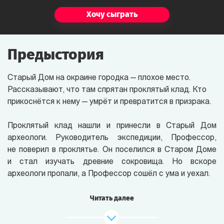
Хочу сыграть
Предыстория
Старый Дом на окраине городка — плохое место.
Рассказывают, что там спрятан проклятый клад. Кто
прикоснётся к нему — умрёт и превратится в призрака.
Проклятый клад нашли и принесли в Старый Дом
археологи. Руководитель экспедиции, Профессор,
не поверил в проклятье. Он поселился в Старом Доме
и стал изучать древние сокровища. Но вскоре
археологи пропали, а Профессор сошёл с ума и уехал.
Клад до сих пор в Старом Доме. И там видели
Читать далее
привидений. Призрак Археолога ходит по округе и что-
то копает. Белая Дама стучит в окна по ночам.