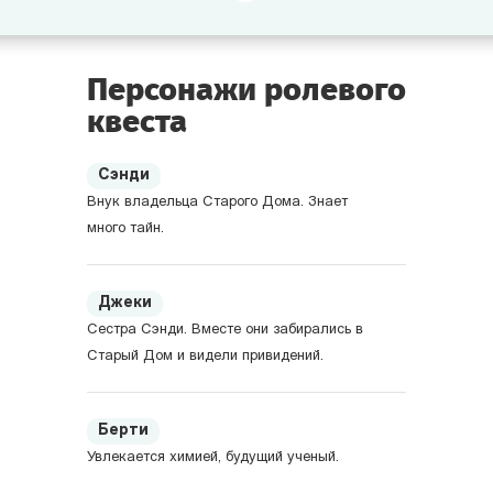
А в полночь к Старому Дому подъезжает Чёрная
Повозка.
Персонажи ролевого
квеста
Правда ли, что привидения охраняют клад? Что
на самом деле случилось с археологами? Разгадать
Сэнди
тайну Старого Дома смогут только самые храбрые
Внук владельца Старого Дома. Знает
и умные.
много тайн.
Вам предстоит проникнуть в Старый Дом, где живут
привидения, столкнуться с хитрыми преступниками,
Джеки
раскрыть тайну пропавшей экспедиции и найти древние
Сестра Сэнди. Вместе они забирались в
сокровища.
Старый Дом и видели привидений.
Берти
Увлекается химией, будущий ученый.