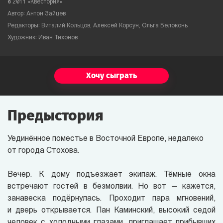
©
2011 «Квестория»
Автор: Антон Зайцев
Редакторы: Виталий Кольцов, Алексей Корсун, Ольга Белоконь
Художник: Иван Тихонов
Хочу сыграть
Предыстория
Уединённое поместье в Восточной Европе, недалеко
от города Стохова.
Вечер. К дому подъезжает экипаж. Тёмные окна
встречают гостей в безмолвии. Но вот — кажется,
занавеска подёрнулась. Проходит пара мгновений,
и дверь открывается. Пан Каминский, высокий седой
человек с холодными глазами, приглашает прибывших