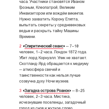
часа. Участники становятся Иваном
Грозным, Клеопатрой, Великим
Инквизитором или вождём викингов.
Нужно захватить Корону Египта,
выпытать секреты у средневековых
ведьм и раскрыть тайну Машины
Времени.
«
Спиритический сеанс
»
— 7–10
человек, 1–2 часа. Лондон 1872 года.
Убит лорд Корнуэлл. Улик не хватает.
Скотланд-Ярд обращается к медиуму
— атмосфера свечей и
таинственности как нельзя лучше
созвучна духу Ночи музеев.
«
Загадка острова Роанок
»
— 8–25
человек, 2–3 часа. Мистика,
исчезнувшие поселенцы, загадочный
город из снов и жуткое слово